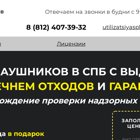
ов
Отвечаем на звонки в будни с 9 
8 (812) 407-39-32
utilizatsiyas
ы
Лицензии
АУШНИКОВ В СПБ С В
ЕЧНЕМ ОТХОДОВ
И
ГАРА
хождение
проверки надзорных 
ЗАПОЛ
ЦЕН
да
в подарок
ВИД ОТ