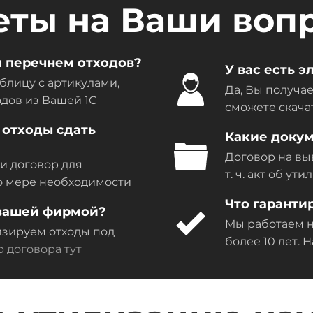
еты на Ваши воп
м перечнем отходов?
У вас есть 
блицу с артикулами,
Да, Вы получае
дов из Вашей 1C
сможете скача
 отходы сдать
Какие докум
Договор на выв
ми договор для
т. ч. акт об у
по мере необходимости
Что гаранти
 вашей фирмой?
Мы работаем н
изируем отходы под
более 10 лет.
 договора тут