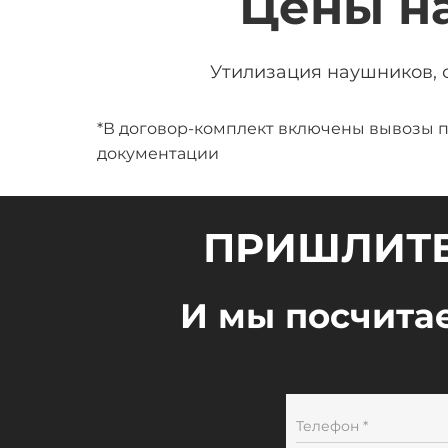
Цены н
Утилизация наушников, 
*В договор-комплект включены вывозы п
документации
ПРИШЛИТЕ
И мы посчитае
Телефон *