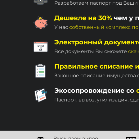
Разработаем паспорт под Ваши
Дешевле на 30%
чем у 
У нас
собственный комплекc по
Электронный документ
Все документы Вы сможете
ска
Правильное списание 
Законное списание имущества
Экосопровождение со
Паспорт, вывоз, утилизация, сда
Высылаем видео