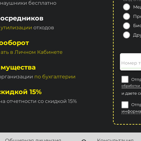
 наушники бесплатно
Ме
Пр
посредников
Би
 утилизации
отходов
Др
ооборот
чать в Личном Кабинете
Номер т
имущества
 организации
по бухгалтерии
Отпр
обработки
скидкой 15%
и даете 
ча отчетности со скидкой 15%
Отпр
информа
Обширная лицензия
Консультация