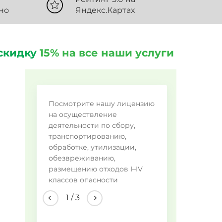
но
Яндекс.Картах
скидку
15% на все наши услуги
Во
Посмотрите нашу лицензию
на осуществление
Ме
деятельности по сбору,
Пи
транспортированию,
обработке, утилизации,
Пр
обезвреживанию,
Ла
размещению отходов I–IV
Др
классов опасности
1
/
3