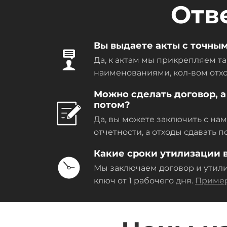
Отв
Вы выдаете акты с точны
Да, к актам мы прикрепляем та
наименованиями, кол-вом отхо
Можно сделать договор, а
потом?
Да, вы можете заключить с на
отчетности, а отходы сдавать 
Какие сроки утилизации
Мы заключаем договор и утил
ключ от 1 рабочего дня.
Пример