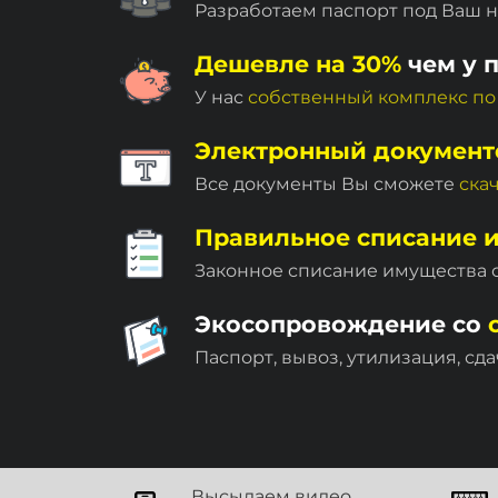
Разработаем паспорт под Ваш 
Дешевле на 30%
чем у 
У нас
собственный комплекc по
Электронный документ
Все документы Вы сможете
ска
Правильное списание 
Законное списание имущества
Экосопровождение со
Паспорт, вывоз, утилизация, сда
Высылаем видео