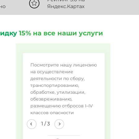
но
Яндекс.Картах
кидку
15% на все наши услуги
Во
Посмотрите нашу лицензию
пр
на осуществление
деятельности по сбору,
транспортированию,
Ал
обработке, утилизации,
Пр
обезвреживанию,
размещению отбросов I–IV
Др
классов опасности
2
/
3