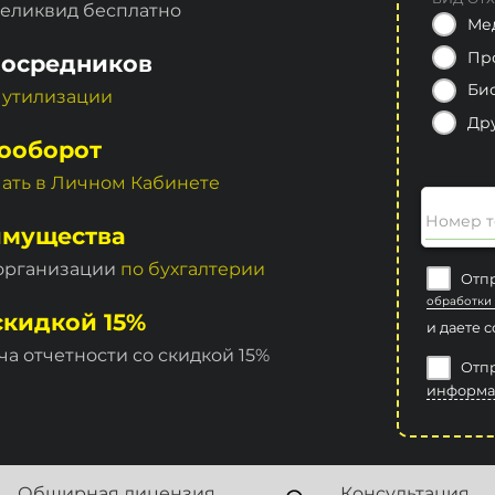
неликвид бесплатно
Ме
Пр
посредников
Би
 утилизации
Др
ооборот
чать в Личном Кабинете
Номер т
имущества
 организации
по бухгалтерии
Отпр
обработки
скидкой 15%
и даете 
ча отчетности со скидкой 15%
Отпр
информа
Обширная лицензия
Консультация