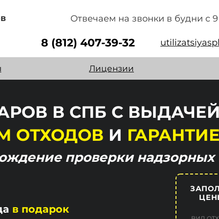
ов
Отвечаем на звонки в будни с 9 
8 (812) 407-39-32
utilizatsiyas
ы
Лицензии
АРОВ В СПБ С ВЫДАЧЕ
М ОТХОДОВ
И
ГАРАНТИЕ
хождение
проверки надзорных 
ЗАПОЛ
ЦЕН
да
в подарок
ВИД ОТ