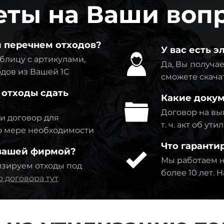
еты на Ваши воп
м перечнем отходов?
У вас есть 
блицу с артикулами,
Да, Вы получае
дов из Вашей 1C
сможете скача
 отходы сдать
Какие докум
Договор на выв
ми договор для
т. ч. акт об у
по мере необходимости
Что гаранти
 вашей фирмой?
Мы работаем н
изируем отходы под
более 10 лет.
 договора тут