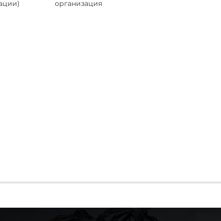
ации)
организация