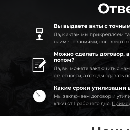
Отв
Вы выдаете акты с точны
Да, к актам мы прикрепляем та
наименованиями, кол-вом отхо
Можно сделать договор, а
потом?
Да, вы можете заключить с на
отчетности, а отходы сдавать 
Какие сроки утилизации
Мы заключаем договор и утил
ключ от 1 рабочего дня.
Пример