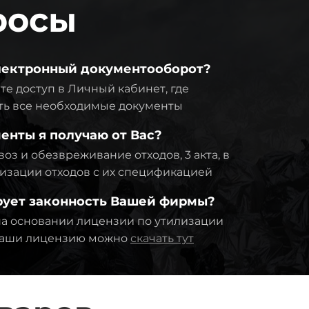
росы
электронный документооборот?
те доступ в Личный кабинет, где
ть все необходимые документы
енты я получаю от Вас?
оз и обезвреживание отходов, 3 акта, в
тилизации отходов с их спецификацией
рует законность Вашей фирмы?
а основании лицензии по утилизации
 Наши лицензию можно
скачать тут